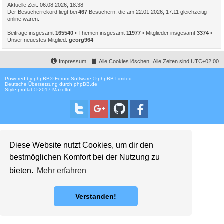
Aktuelle Zeit: 06.08.2026, 18:38
Der Besucherrekord liegt bei
467
Besuchern, die am 22.01.2026, 17:11 gleichzeitig
online waren.
Beiträge insgesamt
165540
• Themen insgesamt
11977
• Mitglieder insgesamt
3374
•
Unser neuestes Mitglied:
georg964
Impressum
Alle Cookies löschen
Alle Zeiten sind
UTC+02:00
Powered by
phpBB
® Forum Software © phpBB Limited
Deutsche Übersetzung durch
phpBB.de
Style proflat © 2017
Mazeltof
Diese Website nutzt Cookies, um dir den
bestmöglichen Komfort bei der Nutzung zu
bieten.
Mehr erfahren
Verstanden!