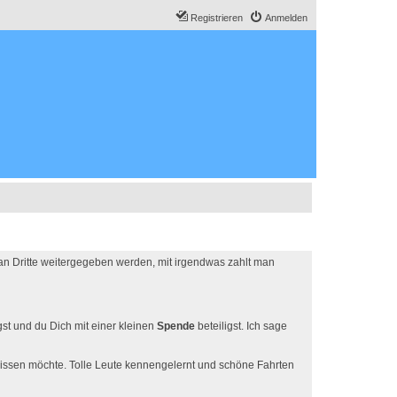
Registrieren
Anmelden
 an Dritte weitergegeben werden, mit irgendwas zahlt man
t und du Dich mit einer kleinen
Spende
beteiligst. Ich sage
 missen möchte. Tolle Leute kennengelernt und schöne Fahrten