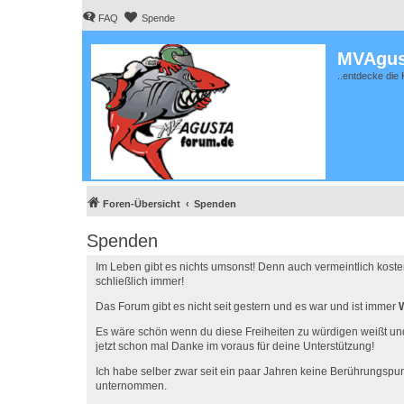
FAQ
Spende
MVAgus
..entdecke die 
Foren-Übersicht
Spenden
Spenden
Im Leben gibt es nichts umsonst! Denn auch vermeintlich kost
schließlich immer!
Das Forum gibt es nicht seit gestern und es war und ist immer
Es wäre schön wenn du diese Freiheiten zu würdigen weißt un
jetzt schon mal Danke im voraus für deine Unterstützung!
Ich habe selber zwar seit ein paar Jahren keine Berührungspun
unternommen.