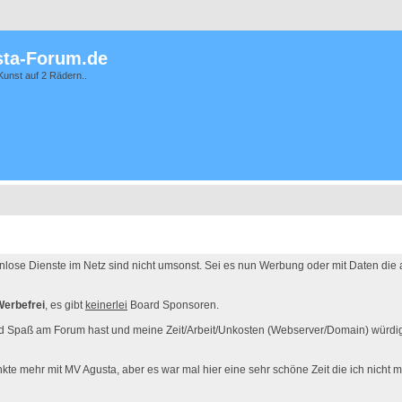
ta-Forum.de
Kunst auf 2 Rädern..
enlose Dienste im Netz sind nicht umsonst. Sei es nun Werbung oder mit Daten die
Werbefrei
, es gibt
keinerlei
Board Sponsoren.
d Spaß am Forum hast und meine Zeit/Arbeit/Unkosten (Webserver/Domain) würdigs
kte mehr mit MV Agusta, aber es war mal hier eine sehr schöne Zeit die ich nicht