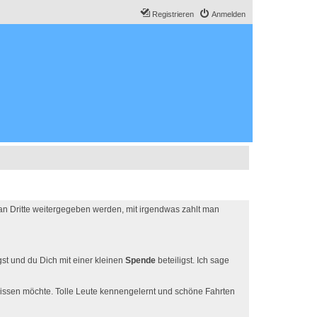
Registrieren
Anmelden
 an Dritte weitergegeben werden, mit irgendwas zahlt man
t und du Dich mit einer kleinen
Spende
beteiligst. Ich sage
 missen möchte. Tolle Leute kennengelernt und schöne Fahrten