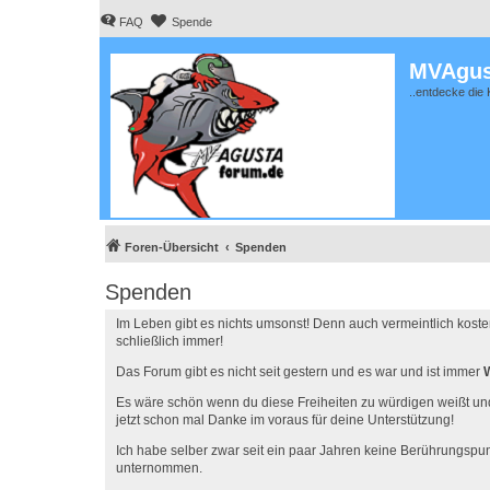
FAQ
Spende
MVAgus
..entdecke die 
Foren-Übersicht
Spenden
Spenden
Im Leben gibt es nichts umsonst! Denn auch vermeintlich kost
schließlich immer!
Das Forum gibt es nicht seit gestern und es war und ist immer
Es wäre schön wenn du diese Freiheiten zu würdigen weißt un
jetzt schon mal Danke im voraus für deine Unterstützung!
Ich habe selber zwar seit ein paar Jahren keine Berührungspun
unternommen.