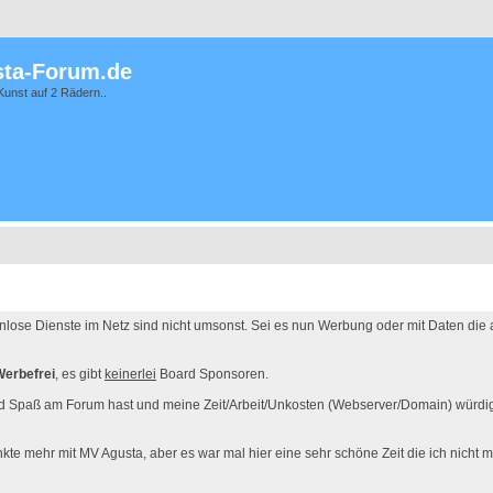
ta-Forum.de
Kunst auf 2 Rädern..
enlose Dienste im Netz sind nicht umsonst. Sei es nun Werbung oder mit Daten die
Werbefrei
, es gibt
keinerlei
Board Sponsoren.
d Spaß am Forum hast und meine Zeit/Arbeit/Unkosten (Webserver/Domain) würdigs
kte mehr mit MV Agusta, aber es war mal hier eine sehr schöne Zeit die ich nicht