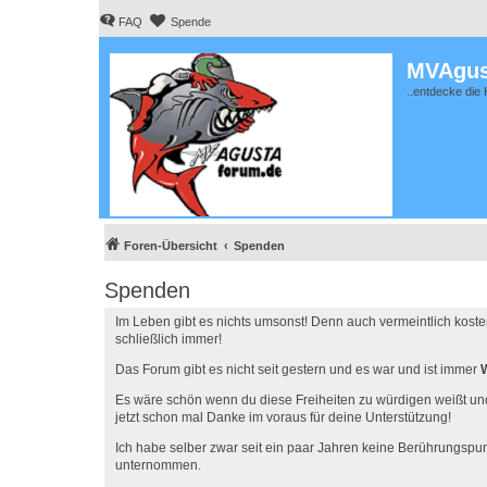
FAQ
Spende
MVAgus
..entdecke die 
Foren-Übersicht
Spenden
Spenden
Im Leben gibt es nichts umsonst! Denn auch vermeintlich kost
schließlich immer!
Das Forum gibt es nicht seit gestern und es war und ist immer
Es wäre schön wenn du diese Freiheiten zu würdigen weißt un
jetzt schon mal Danke im voraus für deine Unterstützung!
Ich habe selber zwar seit ein paar Jahren keine Berührungspun
unternommen.