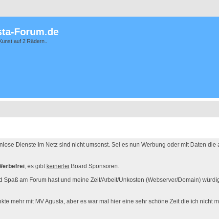
ta-Forum.de
Kunst auf 2 Rädern..
enlose Dienste im Netz sind nicht umsonst. Sei es nun Werbung oder mit Daten die
Werbefrei
, es gibt
keinerlei
Board Sponsoren.
d Spaß am Forum hast und meine Zeit/Arbeit/Unkosten (Webserver/Domain) würdigs
kte mehr mit MV Agusta, aber es war mal hier eine sehr schöne Zeit die ich nicht