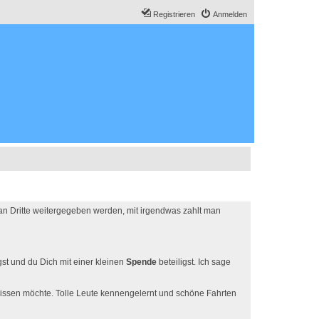
Registrieren
Anmelden
 an Dritte weitergegeben werden, mit irgendwas zahlt man
t und du Dich mit einer kleinen
Spende
beteiligst. Ich sage
 missen möchte. Tolle Leute kennengelernt und schöne Fahrten