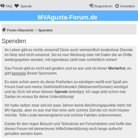
FAQ
Spende
Registrieren
Anmelden
MVAgusta-Forum.de
Foren-Übersicht
Spenden
Spenden
Im Leben gibt es nichts umsonst! Denn auch vermeintlich kostenlose Dienste
im Netz sind nicht umsonst. Sei es nun Werbung oder mit Daten die an Dritte
weitergegeben werden, mit irgendwas zahlt man schließlich immer!
Das Forum gibt es nicht seit gestern und es war und ist immer
Werbefrei
, es
gibt
keinerlei
Board Sponsoren.
Es wäre schön wenn du diese Freiheiten zu würdigen weißt und Spaß am
Forum hast und meine Zeit/Arbeit/Unkosten (Webserver/Domain) würdigst
und du Dich mit einer kleinen
Spende
beteiligst. Ich sage jetzt schon mal
Danke im voraus für deine Unterstützung!
Ich habe selber zwar seit ein paar Jahren keine Berührungspunkte mehr mit
MV Agusta, aber es war mal hier eine sehr schöne Zeit die ich nicht missen
möchte. Tolle Leute kennengelernt und schöne Fahrten unternommen.
Danke für den regen Besuch und Teilnahme am Forumsleben und hoffe das
dieses Forum mit deiner/eurer Hilfe/Unterstützung noch lange aufrecht
gehalten werden kann.