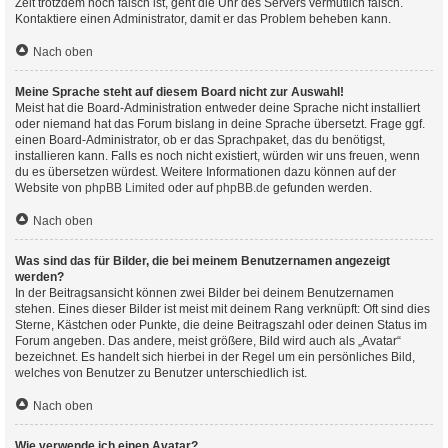
Zeit trotzdem noch falsch ist, geht die Uhr des Servers vermutlich falsch.
Kontaktiere einen Administrator, damit er das Problem beheben kann.
Nach oben
Meine Sprache steht auf diesem Board nicht zur Auswahl!
Meist hat die Board-Administration entweder deine Sprache nicht installiert
oder niemand hat das Forum bislang in deine Sprache übersetzt. Frage ggf.
einen Board-Administrator, ob er das Sprachpaket, das du benötigst,
installieren kann. Falls es noch nicht existiert, würden wir uns freuen, wenn
du es übersetzen würdest. Weitere Informationen dazu können auf der
Website von
phpBB Limited
oder auf
phpBB.de
gefunden werden.
Nach oben
Was sind das für Bilder, die bei meinem Benutzernamen angezeigt
werden?
In der Beitragsansicht können zwei Bilder bei deinem Benutzernamen
stehen. Eines dieser Bilder ist meist mit deinem Rang verknüpft: Oft sind dies
Sterne, Kästchen oder Punkte, die deine Beitragszahl oder deinen Status im
Forum angeben. Das andere, meist größere, Bild wird auch als „Avatar“
bezeichnet. Es handelt sich hierbei in der Regel um ein persönliches Bild,
welches von Benutzer zu Benutzer unterschiedlich ist.
Nach oben
Wie verwende ich einen Avatar?