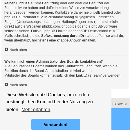
keinen Einfluss
auf die Benutzung oder den oder die Benutzer der
Forensoftware haben und dafür in keiner Weise zur Verantwortung
herangezogen werden können. Kontaktiere daher nie phpBB Limited oder
phpBB Deutschland e. V. in Zusammenhang mit jeglichen juristischen
Fragen (Unterlassungserklärungen, Haftungsfragen usw.), die
sich nicht
direkt
auf die Websiten phpbb.com, phpbb.de oder die phpBB-Software
selbst beziehen. Falls du phpBB Limited oder phpBB Deutschland e. V. E-
Mails schreibst, die die
Softwarenutzung durch Dritte
betreffen, so wirst du,
wenn überhaupt, höchstens eine knappe Antwort erhalten.
Nach oben
Wie kann ich einen Administrator des Boards kontaktieren?
Alle Benutzer des Boards können das Kontaktformular nutzen, wenn die
Funktion durch die Board-Administration aktiviert wurde.
Mitglieder des Boards können zusätzlich den Link „Das Team“ verwenden.
Nach oben
Diese Website nutzt Cookies, um dir den
bestmöglichen Komfort bei der Nutzung zu
Impressum
Alle Cookies löschen
Alle Zeiten sind
UTC+02:00
bieten.
Mehr erfahren
Powered by
phpBB
® Forum Software © phpBB Limited
Deutsche Übersetzung durch
phpBB.de
Style proflat © 2017
Mazeltof
Verstanden!