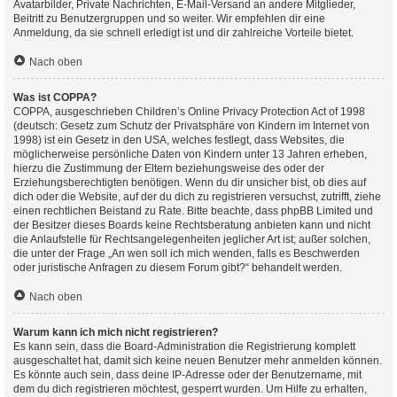
Avatarbilder, Private Nachrichten, E-Mail-Versand an andere Mitglieder,
Beitritt zu Benutzergruppen und so weiter. Wir empfehlen dir eine
Anmeldung, da sie schnell erledigt ist und dir zahlreiche Vorteile bietet.
Nach oben
Was ist COPPA?
COPPA, ausgeschrieben Children’s Online Privacy Protection Act of 1998
(deutsch: Gesetz zum Schutz der Privatsphäre von Kindern im Internet von
1998) ist ein Gesetz in den USA, welches festlegt, dass Websites, die
möglicherweise persönliche Daten von Kindern unter 13 Jahren erheben,
hierzu die Zustimmung der Eltern beziehungsweise des oder der
Erziehungsberechtigten benötigen. Wenn du dir unsicher bist, ob dies auf
dich oder die Website, auf der du dich zu registrieren versuchst, zutrifft, ziehe
einen rechtlichen Beistand zu Rate. Bitte beachte, dass phpBB Limited und
der Besitzer dieses Boards keine Rechtsberatung anbieten kann und nicht
die Anlaufstelle für Rechtsangelegenheiten jeglicher Art ist; außer solchen,
die unter der Frage „An wen soll ich mich wenden, falls es Beschwerden
oder juristische Anfragen zu diesem Forum gibt?“ behandelt werden.
Nach oben
Warum kann ich mich nicht registrieren?
Es kann sein, dass die Board-Administration die Registrierung komplett
ausgeschaltet hat, damit sich keine neuen Benutzer mehr anmelden können.
Es könnte auch sein, dass deine IP-Adresse oder der Benutzername, mit
dem du dich registrieren möchtest, gesperrt wurden. Um Hilfe zu erhalten,