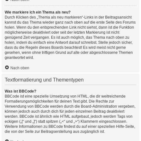
Wie markiere ich ein Thema als neu?
Durch Klicken des „Thema als neu markieren“-Links in der Beitragsansicht
kannst du das Thema wieder ganz nach oben auf die erste Seite des Forums
holen. Wenn du den entsprechenden Link nicht siehst, dann ist die Funktion
möglicherweise deaktiviert oder seit der letzten Markierung ist nicht
genügend Zeit vergangen. Es ist auch möglich, das Thema nach oben zu
holen, indem du einfach eine Antwort darauf schreibst. Stelle jedoch sicher,
dass du die Regeln dieses Boards beachtest! Es wird meist nicht gerne
gesehen, wenn ohne triftigen Grund auf alte oder abgeschlossene Themen
geantwortet wird.
Nach oben
Textformatierung und Thementypen
Was ist BBCode?
BBCode ist eine spezielle Umsetzung von HTML, die dir weitreichende
Formatierungsmöglichkeiten für deinen Text gibt. Die Rechte zur
Verwendung von BBCode werden durch die Board-Administration vergeben,
können jedoch auch durch dich für jeden einzelnen Beitrag deaktiviert
werden. BBCode ist ähnlich wie HTML aufgebaut, jedoch werden Tags von
eckigen („[“ und „]“) statt spitzen („<“ und „>“) Klammern eingeschlossen.
Weitere Informationen zu BBCode findest du auf einer speziellen Hilfe-Seite,
die von der Seite zur Beitragserstellung aus zugänglich ist.