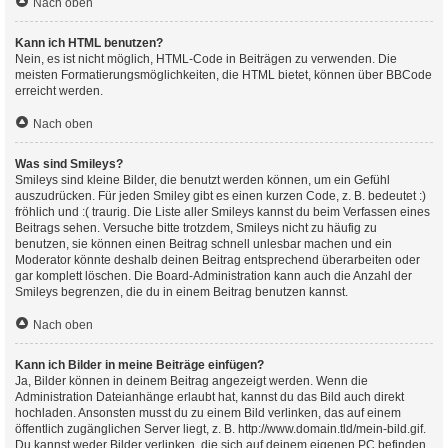
Nach oben
Kann ich HTML benutzen?
Nein, es ist nicht möglich, HTML-Code in Beiträgen zu verwenden. Die
meisten Formatierungsmöglichkeiten, die HTML bietet, können über BBCode
erreicht werden.
Nach oben
Was sind Smileys?
Smileys sind kleine Bilder, die benutzt werden können, um ein Gefühl
auszudrücken. Für jeden Smiley gibt es einen kurzen Code, z. B. bedeutet :)
fröhlich und :( traurig. Die Liste aller Smileys kannst du beim Verfassen eines
Beitrags sehen. Versuche bitte trotzdem, Smileys nicht zu häufig zu
benutzen, sie können einen Beitrag schnell unlesbar machen und ein
Moderator könnte deshalb deinen Beitrag entsprechend überarbeiten oder
gar komplett löschen. Die Board-Administration kann auch die Anzahl der
Smileys begrenzen, die du in einem Beitrag benutzen kannst.
Nach oben
Kann ich Bilder in meine Beiträge einfügen?
Ja, Bilder können in deinem Beitrag angezeigt werden. Wenn die
Administration Dateianhänge erlaubt hat, kannst du das Bild auch direkt
hochladen. Ansonsten musst du zu einem Bild verlinken, das auf einem
öffentlich zugänglichen Server liegt, z. B. http://www.domain.tld/mein-bild.gif.
Du kannst weder Bilder verlinken, die sich auf deinem eigenen PC befinden