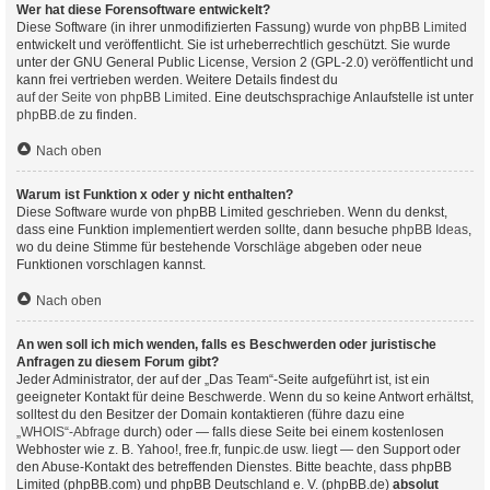
Wer hat diese Forensoftware entwickelt?
Diese Software (in ihrer unmodifizierten Fassung) wurde von
phpBB Limited
entwickelt und veröffentlicht. Sie ist urheberrechtlich geschützt. Sie wurde
unter der GNU General Public License, Version 2 (GPL-2.0) veröffentlicht und
kann frei vertrieben werden. Weitere Details findest du
auf der Seite von phpBB Limited
. Eine deutschsprachige Anlaufstelle ist unter
phpBB.de
zu finden.
Nach oben
Warum ist Funktion x oder y nicht enthalten?
Diese Software wurde von phpBB Limited geschrieben. Wenn du denkst,
dass eine Funktion implementiert werden sollte, dann besuche
phpBB Ideas
,
wo du deine Stimme für bestehende Vorschläge abgeben oder neue
Funktionen vorschlagen kannst.
Nach oben
An wen soll ich mich wenden, falls es Beschwerden oder juristische
Anfragen zu diesem Forum gibt?
Jeder Administrator, der auf der „Das Team“-Seite aufgeführt ist, ist ein
geeigneter Kontakt für deine Beschwerde. Wenn du so keine Antwort erhältst,
solltest du den Besitzer der Domain kontaktieren (führe dazu eine
„WHOIS“-Abfrage
durch) oder — falls diese Seite bei einem kostenlosen
Webhoster wie z. B. Yahoo!, free.fr, funpic.de usw. liegt — den Support oder
den Abuse-Kontakt des betreffenden Dienstes. Bitte beachte, dass phpBB
Limited (phpBB.com) und phpBB Deutschland e. V. (phpBB.de)
absolut