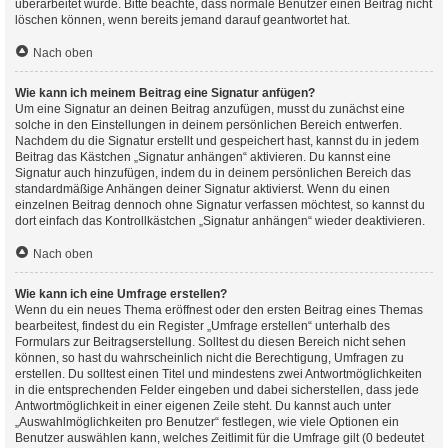
überarbeitet wurde. Bitte beachte, dass normale Benutzer einen Beitrag nicht
löschen können, wenn bereits jemand darauf geantwortet hat.
Nach oben
Wie kann ich meinem Beitrag eine Signatur anfügen?
Um eine Signatur an deinen Beitrag anzufügen, musst du zunächst eine
solche in den Einstellungen in deinem persönlichen Bereich entwerfen.
Nachdem du die Signatur erstellt und gespeichert hast, kannst du in jedem
Beitrag das Kästchen „Signatur anhängen“ aktivieren. Du kannst eine
Signatur auch hinzufügen, indem du in deinem persönlichen Bereich das
standardmäßige Anhängen deiner Signatur aktivierst. Wenn du einen
einzelnen Beitrag dennoch ohne Signatur verfassen möchtest, so kannst du
dort einfach das Kontrollkästchen „Signatur anhängen“ wieder deaktivieren.
Nach oben
Wie kann ich eine Umfrage erstellen?
Wenn du ein neues Thema eröffnest oder den ersten Beitrag eines Themas
bearbeitest, findest du ein Register „Umfrage erstellen“ unterhalb des
Formulars zur Beitragserstellung. Solltest du diesen Bereich nicht sehen
können, so hast du wahrscheinlich nicht die Berechtigung, Umfragen zu
erstellen. Du solltest einen Titel und mindestens zwei Antwortmöglichkeiten
in die entsprechenden Felder eingeben und dabei sicherstellen, dass jede
Antwortmöglichkeit in einer eigenen Zeile steht. Du kannst auch unter
„Auswahlmöglichkeiten pro Benutzer“ festlegen, wie viele Optionen ein
Benutzer auswählen kann, welches Zeitlimit für die Umfrage gilt (0 bedeutet