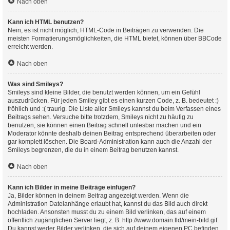
Nach oben
Kann ich HTML benutzen?
Nein, es ist nicht möglich, HTML-Code in Beiträgen zu verwenden. Die
meisten Formatierungsmöglichkeiten, die HTML bietet, können über BBCode
erreicht werden.
Nach oben
Was sind Smileys?
Smileys sind kleine Bilder, die benutzt werden können, um ein Gefühl
auszudrücken. Für jeden Smiley gibt es einen kurzen Code, z. B. bedeutet :)
fröhlich und :( traurig. Die Liste aller Smileys kannst du beim Verfassen eines
Beitrags sehen. Versuche bitte trotzdem, Smileys nicht zu häufig zu
benutzen, sie können einen Beitrag schnell unlesbar machen und ein
Moderator könnte deshalb deinen Beitrag entsprechend überarbeiten oder
gar komplett löschen. Die Board-Administration kann auch die Anzahl der
Smileys begrenzen, die du in einem Beitrag benutzen kannst.
Nach oben
Kann ich Bilder in meine Beiträge einfügen?
Ja, Bilder können in deinem Beitrag angezeigt werden. Wenn die
Administration Dateianhänge erlaubt hat, kannst du das Bild auch direkt
hochladen. Ansonsten musst du zu einem Bild verlinken, das auf einem
öffentlich zugänglichen Server liegt, z. B. http://www.domain.tld/mein-bild.gif.
Du kannst weder Bilder verlinken, die sich auf deinem eigenen PC befinden