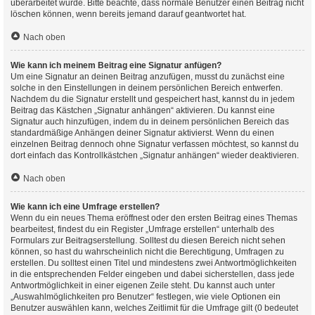
überarbeitet wurde. Bitte beachte, dass normale Benutzer einen Beitrag nicht
löschen können, wenn bereits jemand darauf geantwortet hat.
Nach oben
Wie kann ich meinem Beitrag eine Signatur anfügen?
Um eine Signatur an deinen Beitrag anzufügen, musst du zunächst eine
solche in den Einstellungen in deinem persönlichen Bereich entwerfen.
Nachdem du die Signatur erstellt und gespeichert hast, kannst du in jedem
Beitrag das Kästchen „Signatur anhängen“ aktivieren. Du kannst eine
Signatur auch hinzufügen, indem du in deinem persönlichen Bereich das
standardmäßige Anhängen deiner Signatur aktivierst. Wenn du einen
einzelnen Beitrag dennoch ohne Signatur verfassen möchtest, so kannst du
dort einfach das Kontrollkästchen „Signatur anhängen“ wieder deaktivieren.
Nach oben
Wie kann ich eine Umfrage erstellen?
Wenn du ein neues Thema eröffnest oder den ersten Beitrag eines Themas
bearbeitest, findest du ein Register „Umfrage erstellen“ unterhalb des
Formulars zur Beitragserstellung. Solltest du diesen Bereich nicht sehen
können, so hast du wahrscheinlich nicht die Berechtigung, Umfragen zu
erstellen. Du solltest einen Titel und mindestens zwei Antwortmöglichkeiten
in die entsprechenden Felder eingeben und dabei sicherstellen, dass jede
Antwortmöglichkeit in einer eigenen Zeile steht. Du kannst auch unter
„Auswahlmöglichkeiten pro Benutzer“ festlegen, wie viele Optionen ein
Benutzer auswählen kann, welches Zeitlimit für die Umfrage gilt (0 bedeutet