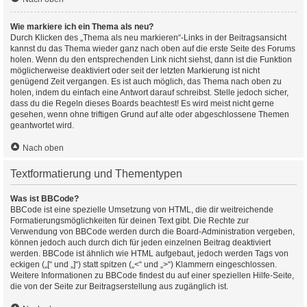
Wie markiere ich ein Thema als neu?
Durch Klicken des „Thema als neu markieren“-Links in der Beitragsansicht
kannst du das Thema wieder ganz nach oben auf die erste Seite des Forums
holen. Wenn du den entsprechenden Link nicht siehst, dann ist die Funktion
möglicherweise deaktiviert oder seit der letzten Markierung ist nicht
genügend Zeit vergangen. Es ist auch möglich, das Thema nach oben zu
holen, indem du einfach eine Antwort darauf schreibst. Stelle jedoch sicher,
dass du die Regeln dieses Boards beachtest! Es wird meist nicht gerne
gesehen, wenn ohne triftigen Grund auf alte oder abgeschlossene Themen
geantwortet wird.
Nach oben
Textformatierung und Thementypen
Was ist BBCode?
BBCode ist eine spezielle Umsetzung von HTML, die dir weitreichende
Formatierungsmöglichkeiten für deinen Text gibt. Die Rechte zur
Verwendung von BBCode werden durch die Board-Administration vergeben,
können jedoch auch durch dich für jeden einzelnen Beitrag deaktiviert
werden. BBCode ist ähnlich wie HTML aufgebaut, jedoch werden Tags von
eckigen („[“ und „]“) statt spitzen („<“ und „>“) Klammern eingeschlossen.
Weitere Informationen zu BBCode findest du auf einer speziellen Hilfe-Seite,
die von der Seite zur Beitragserstellung aus zugänglich ist.