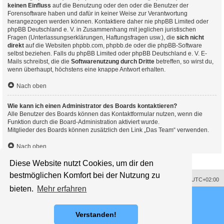
keinen Einfluss
auf die Benutzung oder den oder die Benutzer der
Forensoftware haben und dafür in keiner Weise zur Verantwortung
herangezogen werden können. Kontaktiere daher nie phpBB Limited oder
phpBB Deutschland e. V. in Zusammenhang mit jeglichen juristischen
Fragen (Unterlassungserklärungen, Haftungsfragen usw.), die
sich nicht
direkt
auf die Websiten phpbb.com, phpbb.de oder die phpBB-Software
selbst beziehen. Falls du phpBB Limited oder phpBB Deutschland e. V. E-
Mails schreibst, die die
Softwarenutzung durch Dritte
betreffen, so wirst du,
wenn überhaupt, höchstens eine knappe Antwort erhalten.
Nach oben
Wie kann ich einen Administrator des Boards kontaktieren?
Alle Benutzer des Boards können das Kontaktformular nutzen, wenn die
Funktion durch die Board-Administration aktiviert wurde.
Mitglieder des Boards können zusätzlich den Link „Das Team“ verwenden.
Nach oben
Diese Website nutzt Cookies, um dir den
bestmöglichen Komfort bei der Nutzung zu
Impressum
Alle Cookies löschen
Alle Zeiten sind
UTC+02:00
bieten.
Mehr erfahren
Powered by
phpBB
® Forum Software © phpBB Limited
Deutsche Übersetzung durch
phpBB.de
Style proflat © 2017
Mazeltof
Verstanden!