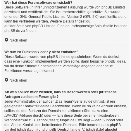
Wer hat diese Forensoftware entwickelt?
Diese Software (in ihrer unmodifizierten Fassung) wurde von
phpBB Limited
entwickelt und veröffentlicht. Sie ist urheberrechtlich geschützt. Sie wurde
unter der GNU General Public License, Version 2 (GPL-2.0) veröffentlicht und
kann frei vertrieben werden. Weitere Details findest du
auf der Seite von phpBB Limited
. Eine deutschsprachige Anlaufstelle ist unter
phpBB.de
zu finden.
Nach oben
Warum ist Funktion x oder y nicht enthalten?
Diese Software wurde von phpBB Limited geschrieben. Wenn du denkst,
dass eine Funktion implementiert werden sollte, dann besuche
phpBB Ideas
,
wo du deine Stimme für bestehende Vorschläge abgeben oder neue
Funktionen vorschlagen kannst.
Nach oben
An wen soll ich mich wenden, falls es Beschwerden oder juristische
Anfragen zu diesem Forum gibt?
Jeder Administrator, der auf der „Das Team“-Seite aufgeführt ist, ist ein
geeigneter Kontakt für deine Beschwerde. Wenn du so keine Antwort erhältst,
solltest du den Besitzer der Domain kontaktieren (führe dazu eine
„WHOIS“-Abfrage
durch) oder — falls diese Seite bei einem kostenlosen
Webhoster wie z. B. Yahoo!, free.fr, funpic.de usw. liegt — den Support oder
den Abuse-Kontakt des betreffenden Dienstes. Bitte beachte, dass phpBB
Limited (phpBB.com) und phpBB Deutschland e. V. (phpBB.de)
absolut