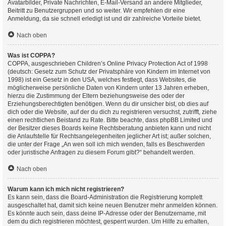
Avatarbilder, Private Nachrichten, E-Mail-Versand an andere Mitglieder,
Beitritt zu Benutzergruppen und so weiter. Wir empfehlen dir eine
Anmeldung, da sie schnell erledigt ist und dir zahlreiche Vorteile bietet.
Nach oben
Was ist COPPA?
COPPA, ausgeschrieben Children’s Online Privacy Protection Act of 1998
(deutsch: Gesetz zum Schutz der Privatsphäre von Kindern im Internet von
1998) ist ein Gesetz in den USA, welches festlegt, dass Websites, die
möglicherweise persönliche Daten von Kindern unter 13 Jahren erheben,
hierzu die Zustimmung der Eltern beziehungsweise des oder der
Erziehungsberechtigten benötigen. Wenn du dir unsicher bist, ob dies auf
dich oder die Website, auf der du dich zu registrieren versuchst, zutrifft, ziehe
einen rechtlichen Beistand zu Rate. Bitte beachte, dass phpBB Limited und
der Besitzer dieses Boards keine Rechtsberatung anbieten kann und nicht
die Anlaufstelle für Rechtsangelegenheiten jeglicher Art ist; außer solchen,
die unter der Frage „An wen soll ich mich wenden, falls es Beschwerden
oder juristische Anfragen zu diesem Forum gibt?“ behandelt werden.
Nach oben
Warum kann ich mich nicht registrieren?
Es kann sein, dass die Board-Administration die Registrierung komplett
ausgeschaltet hat, damit sich keine neuen Benutzer mehr anmelden können.
Es könnte auch sein, dass deine IP-Adresse oder der Benutzername, mit
dem du dich registrieren möchtest, gesperrt wurden. Um Hilfe zu erhalten,