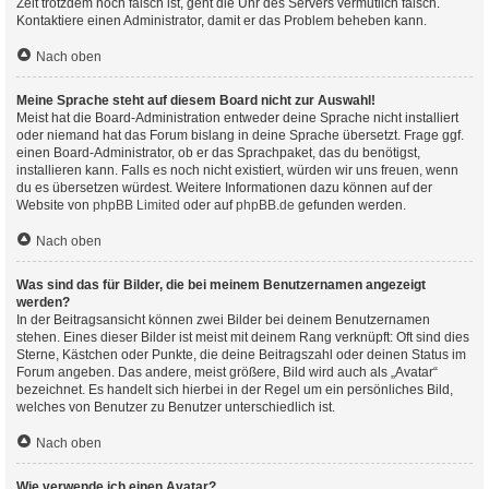
Zeit trotzdem noch falsch ist, geht die Uhr des Servers vermutlich falsch.
Kontaktiere einen Administrator, damit er das Problem beheben kann.
Nach oben
Meine Sprache steht auf diesem Board nicht zur Auswahl!
Meist hat die Board-Administration entweder deine Sprache nicht installiert
oder niemand hat das Forum bislang in deine Sprache übersetzt. Frage ggf.
einen Board-Administrator, ob er das Sprachpaket, das du benötigst,
installieren kann. Falls es noch nicht existiert, würden wir uns freuen, wenn
du es übersetzen würdest. Weitere Informationen dazu können auf der
Website von
phpBB Limited
oder auf
phpBB.de
gefunden werden.
Nach oben
Was sind das für Bilder, die bei meinem Benutzernamen angezeigt
werden?
In der Beitragsansicht können zwei Bilder bei deinem Benutzernamen
stehen. Eines dieser Bilder ist meist mit deinem Rang verknüpft: Oft sind dies
Sterne, Kästchen oder Punkte, die deine Beitragszahl oder deinen Status im
Forum angeben. Das andere, meist größere, Bild wird auch als „Avatar“
bezeichnet. Es handelt sich hierbei in der Regel um ein persönliches Bild,
welches von Benutzer zu Benutzer unterschiedlich ist.
Nach oben
Wie verwende ich einen Avatar?