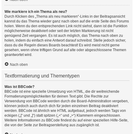
Wie markiere ich ein Thema als neu?
Durch Klicken des „Thema als neu markieren“-Links in der Beitragsansicht
kannst du das Thema wieder ganz nach oben auf die erste Seite des Forums
holen. Wenn du den entsprechenden Link nicht siehst, dann ist die Funktion
möglicherweise deaktiviert oder seit der letzten Markierung ist nicht
genügend Zeit vergangen. Es ist auch möglich, das Thema nach oben zu
holen, indem du einfach eine Antwort darauf schreibst. Stelle jedoch sicher,
dass du die Regeln dieses Boards beachtest! Es wird meist nicht gerne
gesehen, wenn ohne triftigen Grund auf alte oder abgeschlossene Themen
geantwortet wird.
Nach oben
Textformatierung und Thementypen
Was ist BBCode?
BBCode ist eine spezielle Umsetzung von HTML, die dir weitreichende
Formatierungsmöglichkeiten für deinen Text gibt. Die Rechte zur
Verwendung von BBCode werden durch die Board-Administration vergeben,
können jedoch auch durch dich für jeden einzelnen Beitrag deaktiviert
werden. BBCode ist ähnlich wie HTML aufgebaut, jedoch werden Tags von
eckigen („[“ und „]“) statt spitzen („<“ und „>“) Klammern eingeschlossen.
Weitere Informationen zu BBCode findest du auf einer speziellen Hilfe-Seite,
die von der Seite zur Beitragserstellung aus zugänglich ist.