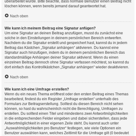
überarbeitet wurde. Bitte beachte, dass normale Benutzer einen Beitrag nicht
löschen können, wenn bereits jemand darauf geantwortet hat.
Nach oben
Wie kann ich meinem Beitrag eine Signatur anfügen?
Um eine Signatur an deinen Beitrag anzufügen, musst du zunächst eine
solche in den Einstellungen in deinem persönlichen Bereich entwerfen.
Nachdem du die Signatur erstellt und gespeichert hast, kannst du in jedem
Beitrag das Kästchen „Signatur anhängen“ aktivieren. Du kannst eine
Signatur auch hinzufügen, indem du in deinem persönlichen Bereich das
standardmäßige Anhängen deiner Signatur aktivierst. Wenn du einen
einzelnen Beitrag dennoch ohne Signatur verfassen möchtest, so kannst du
dort einfach das Kontrollkästchen „Signatur anhängen“ wieder deaktivieren.
Nach oben
Wie kann ich eine Umfrage erstellen?
Wenn du ein neues Thema eröffnest oder den ersten Beitrag eines Themas
bearbeitest, findest du ein Register „Umfrage erstellen“ unterhalb des
Formulars zur Beitragserstellung. Solltest du diesen Bereich nicht sehen
können, so hast du wahrscheinlich nicht die Berechtigung, Umfragen zu
erstellen. Du solltest einen Titel und mindestens zwei Antwortmöglichkeiten
in die entsprechenden Felder eingeben und dabei sicherstellen, dass jede
Antwortmöglichkeit in einer eigenen Zeile steht. Du kannst auch unter
„Auswahlmöglichkeiten pro Benutzer“ festlegen, wie viele Optionen ein
Benutzer auswählen kann, welches Zeitlimit für die Umfrage gilt (0 bedeutet