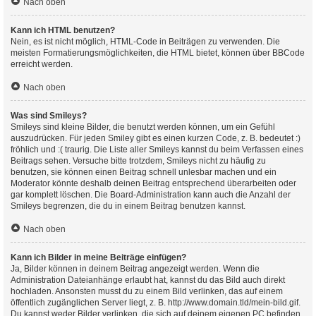
Nach oben
Kann ich HTML benutzen?
Nein, es ist nicht möglich, HTML-Code in Beiträgen zu verwenden. Die
meisten Formatierungsmöglichkeiten, die HTML bietet, können über BBCode
erreicht werden.
Nach oben
Was sind Smileys?
Smileys sind kleine Bilder, die benutzt werden können, um ein Gefühl
auszudrücken. Für jeden Smiley gibt es einen kurzen Code, z. B. bedeutet :)
fröhlich und :( traurig. Die Liste aller Smileys kannst du beim Verfassen eines
Beitrags sehen. Versuche bitte trotzdem, Smileys nicht zu häufig zu
benutzen, sie können einen Beitrag schnell unlesbar machen und ein
Moderator könnte deshalb deinen Beitrag entsprechend überarbeiten oder
gar komplett löschen. Die Board-Administration kann auch die Anzahl der
Smileys begrenzen, die du in einem Beitrag benutzen kannst.
Nach oben
Kann ich Bilder in meine Beiträge einfügen?
Ja, Bilder können in deinem Beitrag angezeigt werden. Wenn die
Administration Dateianhänge erlaubt hat, kannst du das Bild auch direkt
hochladen. Ansonsten musst du zu einem Bild verlinken, das auf einem
öffentlich zugänglichen Server liegt, z. B. http://www.domain.tld/mein-bild.gif.
Du kannst weder Bilder verlinken, die sich auf deinem eigenen PC befinden