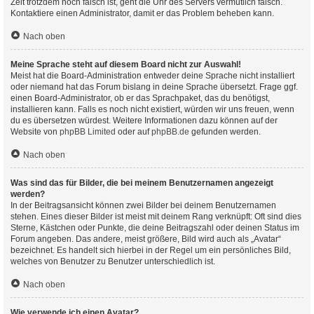
Zeit trotzdem noch falsch ist, geht die Uhr des Servers vermutlich falsch.
Kontaktiere einen Administrator, damit er das Problem beheben kann.
Nach oben
Meine Sprache steht auf diesem Board nicht zur Auswahl!
Meist hat die Board-Administration entweder deine Sprache nicht installiert
oder niemand hat das Forum bislang in deine Sprache übersetzt. Frage ggf.
einen Board-Administrator, ob er das Sprachpaket, das du benötigst,
installieren kann. Falls es noch nicht existiert, würden wir uns freuen, wenn
du es übersetzen würdest. Weitere Informationen dazu können auf der
Website von
phpBB Limited
oder auf
phpBB.de
gefunden werden.
Nach oben
Was sind das für Bilder, die bei meinem Benutzernamen angezeigt
werden?
In der Beitragsansicht können zwei Bilder bei deinem Benutzernamen
stehen. Eines dieser Bilder ist meist mit deinem Rang verknüpft: Oft sind dies
Sterne, Kästchen oder Punkte, die deine Beitragszahl oder deinen Status im
Forum angeben. Das andere, meist größere, Bild wird auch als „Avatar“
bezeichnet. Es handelt sich hierbei in der Regel um ein persönliches Bild,
welches von Benutzer zu Benutzer unterschiedlich ist.
Nach oben
Wie verwende ich einen Avatar?