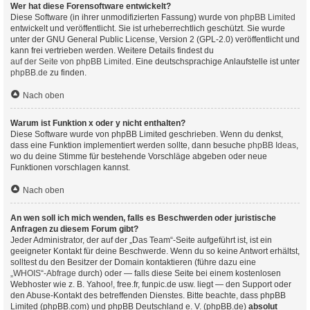
Wer hat diese Forensoftware entwickelt?
Diese Software (in ihrer unmodifizierten Fassung) wurde von
phpBB Limited
entwickelt und veröffentlicht. Sie ist urheberrechtlich geschützt. Sie wurde
unter der GNU General Public License, Version 2 (GPL-2.0) veröffentlicht und
kann frei vertrieben werden. Weitere Details findest du
auf der Seite von phpBB Limited
. Eine deutschsprachige Anlaufstelle ist unter
phpBB.de
zu finden.
Nach oben
Warum ist Funktion x oder y nicht enthalten?
Diese Software wurde von phpBB Limited geschrieben. Wenn du denkst,
dass eine Funktion implementiert werden sollte, dann besuche
phpBB Ideas
,
wo du deine Stimme für bestehende Vorschläge abgeben oder neue
Funktionen vorschlagen kannst.
Nach oben
An wen soll ich mich wenden, falls es Beschwerden oder juristische
Anfragen zu diesem Forum gibt?
Jeder Administrator, der auf der „Das Team“-Seite aufgeführt ist, ist ein
geeigneter Kontakt für deine Beschwerde. Wenn du so keine Antwort erhältst,
solltest du den Besitzer der Domain kontaktieren (führe dazu eine
„WHOIS“-Abfrage
durch) oder — falls diese Seite bei einem kostenlosen
Webhoster wie z. B. Yahoo!, free.fr, funpic.de usw. liegt — den Support oder
den Abuse-Kontakt des betreffenden Dienstes. Bitte beachte, dass phpBB
Limited (phpBB.com) und phpBB Deutschland e. V. (phpBB.de)
absolut