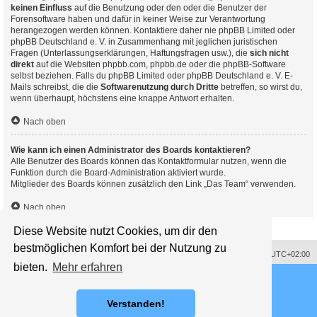
keinen Einfluss
auf die Benutzung oder den oder die Benutzer der
Forensoftware haben und dafür in keiner Weise zur Verantwortung
herangezogen werden können. Kontaktiere daher nie phpBB Limited oder
phpBB Deutschland e. V. in Zusammenhang mit jeglichen juristischen
Fragen (Unterlassungserklärungen, Haftungsfragen usw.), die
sich nicht
direkt
auf die Websiten phpbb.com, phpbb.de oder die phpBB-Software
selbst beziehen. Falls du phpBB Limited oder phpBB Deutschland e. V. E-
Mails schreibst, die die
Softwarenutzung durch Dritte
betreffen, so wirst du,
wenn überhaupt, höchstens eine knappe Antwort erhalten.
Nach oben
Wie kann ich einen Administrator des Boards kontaktieren?
Alle Benutzer des Boards können das Kontaktformular nutzen, wenn die
Funktion durch die Board-Administration aktiviert wurde.
Mitglieder des Boards können zusätzlich den Link „Das Team“ verwenden.
Nach oben
Diese Website nutzt Cookies, um dir den
bestmöglichen Komfort bei der Nutzung zu
Impressum
Alle Cookies löschen
Alle Zeiten sind
UTC+02:00
bieten.
Mehr erfahren
Powered by
phpBB
® Forum Software © phpBB Limited
Deutsche Übersetzung durch
phpBB.de
Style proflat © 2017
Mazeltof
Verstanden!