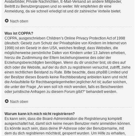
Avatarbilder, Private Nachrichten, E-Mail-Versand an andere Mitglieder,
Beitritt zu Benutzergruppen und so weiter. Wir empfehlen dir eine
Anmeldung, da sie schnell erledigt ist und dir zahlreiche Vorteile bietet.
Nach oben
Was ist COPPA?
COPPA, ausgeschrieben Children’s Online Privacy Protection Act of 1998
(deutsch: Gesetz zum Schutz der Privatsphäre von Kindern im Internet von
1998) ist ein Gesetz in den USA, welches festlegt, dass Websites, die
möglicherweise persönliche Daten von Kindern unter 13 Jahren erheben,
hierzu die Zustimmung der Eltern beziehungsweise des oder der
Erziehungsberechtigten benötigen. Wenn du dir unsicher bist, ob dies auf
dich oder die Website, auf der du dich zu registrieren versuchst, zutrifft, ziehe
einen rechtlichen Beistand zu Rate. Bitte beachte, dass phpBB Limited und
der Besitzer dieses Boards keine Rechtsberatung anbieten kann und nicht
die Anlaufstelle für Rechtsangelegenheiten jeglicher Art ist; außer solchen,
die unter der Frage „An wen soll ich mich wenden, falls es Beschwerden
oder juristische Anfragen zu diesem Forum gibt?“ behandelt werden.
Nach oben
Warum kann ich mich nicht registrieren?
Es kann sein, dass die Board-Administration die Registrierung komplett
ausgeschaltet hat, damit sich keine neuen Benutzer mehr anmelden können.
Es könnte auch sein, dass deine IP-Adresse oder der Benutzername, mit
dem du dich registrieren möchtest, gesperrt wurden. Um Hilfe zu erhalten,