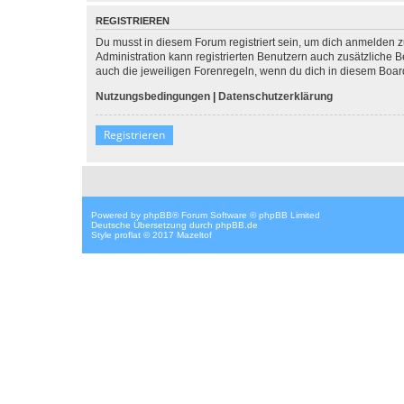
REGISTRIEREN
Du musst in diesem Forum registriert sein, um dich anmelden zu
Administration kann registrierten Benutzern auch zusätzliche
auch die jeweiligen Forenregeln, wenn du dich in diesem Boar
Nutzungsbedingungen
|
Datenschutzerklärung
Registrieren
Powered by
phpBB
® Forum Software © phpBB Limited
Deutsche Übersetzung durch
phpBB.de
Style proflat © 2017
Mazeltof