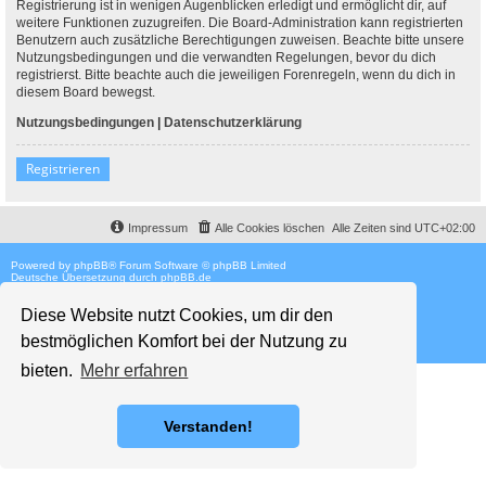
Registrierung ist in wenigen Augenblicken erledigt und ermöglicht dir, auf
weitere Funktionen zuzugreifen. Die Board-Administration kann registrierten
Benutzern auch zusätzliche Berechtigungen zuweisen. Beachte bitte unsere
Nutzungsbedingungen und die verwandten Regelungen, bevor du dich
registrierst. Bitte beachte auch die jeweiligen Forenregeln, wenn du dich in
diesem Board bewegst.
Nutzungsbedingungen
|
Datenschutzerklärung
Registrieren
Impressum
Alle Cookies löschen
Alle Zeiten sind
UTC+02:00
Powered by
phpBB
® Forum Software © phpBB Limited
Deutsche Übersetzung durch
phpBB.de
Style proflat © 2017
Mazeltof
Diese Website nutzt Cookies, um dir den
bestmöglichen Komfort bei der Nutzung zu
bieten.
Mehr erfahren
Verstanden!