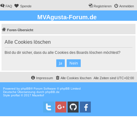
FAQ
Spende
Registrieren
Anmelden
MVAgusta-Forum.de
Foren-Übersicht
Alle Cookies löschen
Bist du dir sicher, dass du alle Cookies des Boards löschen möchtest?
Impressum
Alle Cookies löschen
Alle Zeiten sind
UTC+02:00
Powered by
phpBB
® Forum Software © phpBB Limited
Deutsche Übersetzung durch
phpBB.de
Style proflat © 2017
Mazeltof