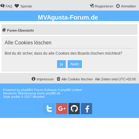
FAQ
Spende
Registrieren
Anmelden
MVAgusta-Forum.de
Foren-Übersicht
Alle Cookies löschen
Bist du dir sicher, dass du alle Cookies des Boards löschen möchtest?
Impressum
Alle Cookies löschen
Alle Zeiten sind
UTC+02:00
Powered by
phpBB
® Forum Software © phpBB Limited
Deutsche Übersetzung durch
phpBB.de
Style proflat © 2017
Mazeltof