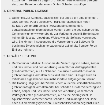
abzuändern, sofern sie gegen o. g. Regeln verstoßen oder geeignet
sind, dem Betreiber oder einem Dritten Schaden zuzufügen.
4. GENERAL PUBLIC LICENSE
Du nimmst zur Kenntnis, dass es sich bei phpBB um eine unter der „
GNU General Public License v2
“ (GPL) bereitgestellten Foren-
Software von phpBB Limited (
www.phpbb.com
) handelt;
deutschsprachige Informationen werden durch die deutschsprachige
Community unter
www.phpbb.de
zur Verfügung gestellt. Beide haben
keinen Einfluss auf die Art und Weise, wie die Software verwendet
wird. Sie können insbesondere die Verwendung der Software für
bestimmte Zwecke nicht untersagen oder auf Inhalte fremder Foren
Einfluss nehmen.
5. GEWÄHRLEISTUNG
Der Betreiber haftet mit Ausnahme der Verletzung von Leben, Körper
und Gesundheit und der Verletzung wesentlicher Vertragspflichten
(Kardinalpflichten) nur für Schäden, die auf ein vorsätzliches oder
grob fahrlässiges Verhalten zurückzuführen sind. Dies gilt auch für
mittelbare Folgeschäden wie insbesondere entgangenen Gewinn.
Die Haftung ist gegenüber Verbrauchern außer bei vorsätzlichem oder
grob fahrlässigem Verhalten oder bei Schäden aus der Verletzung von
Leben, Körper und Gesundheit und der Verletzung wesentlicher
Vertragspflichten (Kardinalpflichten) auf die bei Vertragsschluss
typischerweise vorhersehbaren Schäden und im übrigen der Höhe
nach auf die vertragstypischen Durchschnittsschäden begrenzt. Dies