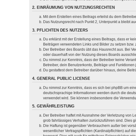
2. EINRÄUMUNG VON NUTZUNGSRECHTEN
Mit dem Erstellen eines Beitrags erteilst du dem Betrei
Das Nutzungsrecht nach Punkt 2, Unterpunkt a bleibt 
3. PFLICHTEN DES NUTZERS
Du erklärst mit der Erstellung eines Beitrags, dass er ke
Beiträgen verwendeten Links und Bilder zu setzen bzw.
Der Betreiber des Boards übt das Hausrecht aus. Bei V
oder dauerhaft von der Nutzung dieses Boards ausschlie
Du nimmst zur Kenntnis, dass der Betreiber keine Verantw
Betreiber, dein Benutzerkonto, Beiträge und Funktionen 
Du gestattest dem Betreiber darüber hinaus, deine Beit
4. GENERAL PUBLIC LICENSE
Du nimmst zur Kenntnis, dass es sich bei phpBB um eine
deutschsprachige Informationen werden durch die deu
verwendet wird. Sie können insbesondere die Verwendun
5. GEWÄHRLEISTUNG
Der Betreiber haftet mit Ausnahme der Verletzung von Le
grob fahrlässiges Verhalten zurückzuführen sind. Dies 
Die Haftung ist gegenüber Verbrauchern außer bei vors
wesentlicher Vertragspflichten (Kardinalpflichten) auf