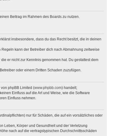
, deinen Beitrag im Rahmen des Boards zu nutzen.
erklärst insbesondere, dass du das Recht besitzt, die in deinen
n Regeln kann der Betreiber dich nach Abmahnung zeitweise
er die er nicht zur Kenntnis genommen hat. Du gestattest dem
 Betreiber oder einem Dritten Schaden zuzufügen.
e von phpBB Limited (
www.phpbb.com
) handelt;
keinen Einfluss auf die Art und Weise, wie die Software
oren Einfluss nehmen.
inalpflichten) nur für Schäden, die auf ein vorsätzliches oder
von Leben, Körper und Gesundheit und der Verletzung
r Höhe nach auf die vertragstypischen Durchschnittsschäden