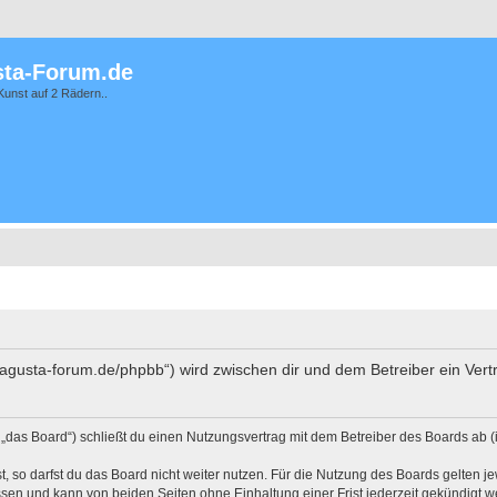
ta-Forum.de
Kunst auf 2 Rädern..
vagusta-forum.de/phpbb“) wird zwischen dir und dem Betreiber ein Ver
das Board“) schließt du einen Nutzungsvertrag mit dem Betreiber des Boards ab (i
 so darfst du das Board nicht weiter nutzen. Für die Nutzung des Boards gelten jew
sen und kann von beiden Seiten ohne Einhaltung einer Frist jederzeit gekündigt w