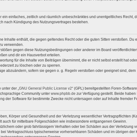
ber ein einfaches, zeitlich und räumlich unbeschränktes und unentgeltliches Recht
auch nach Kündigung des Nutzungsvertrages bestehen.
ine Inhalte enthält, die gegen geltendes Recht oder die guten Sitten verstoßen. Du 
 zu verwenden.
erstößen gegen diese Nutzungsbedingungen oder anderer im Board veröffentlichte
ßen und dir ein Hausverbot erteilen.
ortung für die Inhalte von Beiträgen übernimmt, die er nicht selbst erstellt hat od
jederzeit zu löschen oder zu sperren.
räge abzuändern, sofern sie gegen o. g. Regeln verstoßen oder geeignet sind, dem
 unter der „
GNU General Public License v2
“ (GPL) bereitgestellten Foren-Softwar
tschsprachige Community unter
www.phpbb.de
zur Verfügung gestellt. Beide haben 
g der Software für bestimmte Zwecke nicht untersagen oder auf Inhalte fremder F
ben, Körper und Gesundheit und der Verletzung wesentlicher Vertragspflichten (Kard
gilt auch für mittelbare Folgeschäden wie insbesondere entgangenen Gewinn.
ätzlichem oder grob fahrlässigem Verhalten oder bei Schäden aus der Verletzung 
 die bei Vertragsschluss typischerweise vorhersehbaren Schäden und im übrigen de